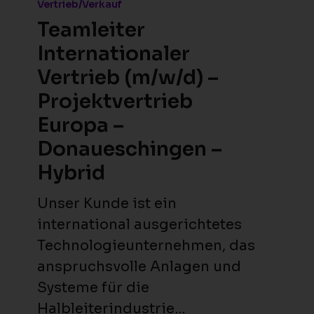
Vertrieb
Vertrieb/Verkauf
(m/w/d)
Teamleiter
–
Internationaler
Projektvertrieb
Vertrieb (m/w/d) –
Europa
Projektvertrieb
–
Europa –
Donaueschingen
Donaueschingen –
–
Hybrid
Hybrid
Unser Kunde ist ein
international ausgerichtetes
Technologieunternehmen, das
anspruchsvolle Anlagen und
Systeme für die
Halbleiterindustrie…