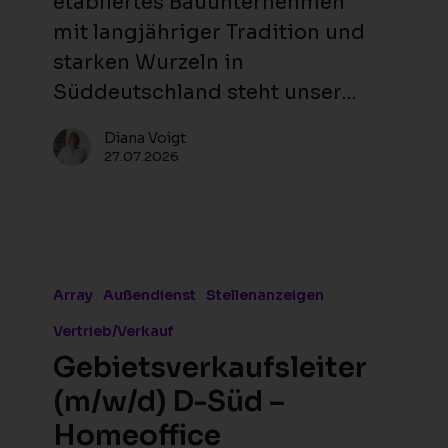
etabliertes Bauunternehmen
mit langjähriger Tradition und
starken Wurzeln in
Süddeutschland steht unser…
Diana Voigt
27.07.2026
Gebietsverkaufsleiter
(m/w/d)
Array
Außendienst
Stellenanzeigen
D-
Vertrieb/Verkauf
Süd
Gebietsverkaufsleiter
–
(m/w/d) D-Süd –
Homeoffice
Homeoffice
Süddeutschland