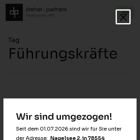
Skip
Menu
to
Clos
main
Men
content
Tag
Führungskräfte
Wir sind umgezogen!
Seit dem 01.07.2026 sind wir für Sie unter
der Adresse:
Nagelsee 2, in 78554