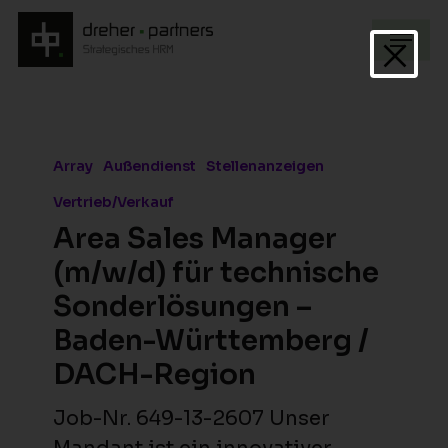
Skip
Menu
to
Clos
main
Men
content
Area
Sales
Array
Außendienst
Stellenanzeigen
Manager
Vertrieb/Verkauf
(m/w/d)
Area Sales Manager
für
(m/w/d) für technische
technische
Sonderlösungen –
Sonderlösungen
Baden-Württemberg /
–
DACH-Region
Baden-
Württemberg
Job-Nr. 649-13-2607 Unser
/