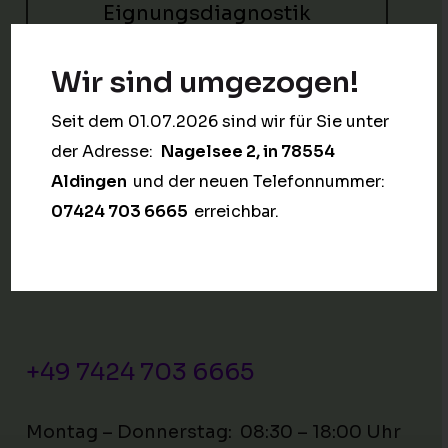
Eignungsdiagnostik
Wir sind umgezogen!
Training & Coaching
Seit dem 01.07.2026 sind wir für Sie unter
Stellenangebote
der Adresse:
Nagelsee 2, in 78554
Aldingen
und der neuen Telefonnummer:
07424 703 6665
erreichbar.
Kontaktieren Sie uns
+49 7424 703 6665
Montag – Donnerstag: 08:30 – 18:00 Uhr